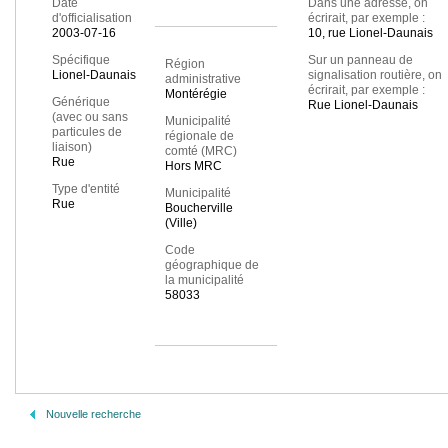
Date
Dans une adresse, on
d'officialisation
écrirait, par exemple :
2003-07-16
10, rue Lionel-Daunais
Spécifique
Sur un panneau de
Région
Lionel-Daunais
signalisation routière, on
administrative
écrirait, par exemple :
Montérégie
Générique
Rue Lionel-Daunais
(avec ou sans
Municipalité
particules de
régionale de
liaison)
comté (MRC)
Rue
Hors MRC
Type d'entité
Municipalité
Rue
Boucherville
(Ville)
Code
géographique de
la municipalité
58033
Nouvelle recherche