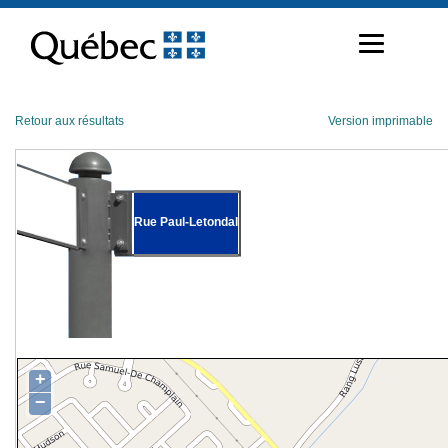
Passer
au
contenu
Retour aux résultats
Version imprimable
Rue Paul-Letondal
+
−