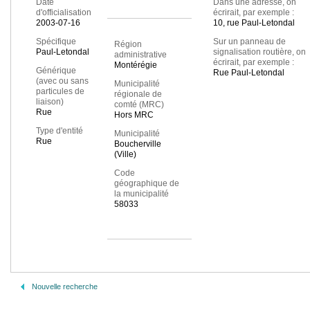
Date
Dans une adresse, on
d'officialisation
écrirait, par exemple :
2003-07-16
10, rue Paul-Letondal
Spécifique
Sur un panneau de
Région
Paul-Letondal
signalisation routière, on
administrative
écrirait, par exemple :
Montérégie
Générique
Rue Paul-Letondal
(avec ou sans
Municipalité
particules de
régionale de
liaison)
comté (MRC)
Rue
Hors MRC
Type d'entité
Municipalité
Rue
Boucherville
(Ville)
Code
géographique de
la municipalité
58033
Nouvelle recherche