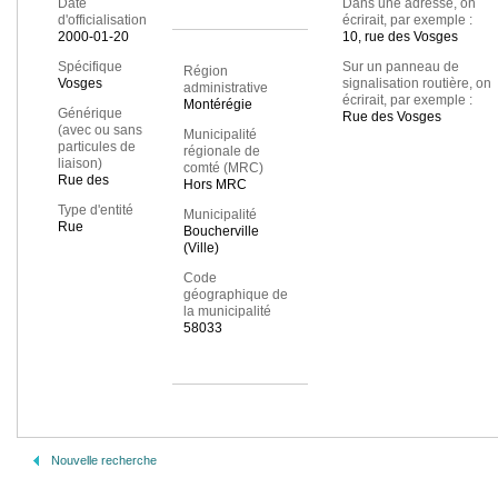
Date
Dans une adresse, on
d'officialisation
écrirait, par exemple :
2000-01-20
10, rue des Vosges
Spécifique
Sur un panneau de
Région
Vosges
signalisation routière, on
administrative
écrirait, par exemple :
Montérégie
Générique
Rue des Vosges
(avec ou sans
Municipalité
particules de
régionale de
liaison)
comté (MRC)
Rue des
Hors MRC
Type d'entité
Municipalité
Rue
Boucherville
(Ville)
Code
géographique de
la municipalité
58033
Nouvelle recherche