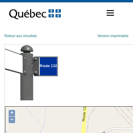
Passer
au
contenu
Retour aux résultats
Version imprimable
Route 132
+
−