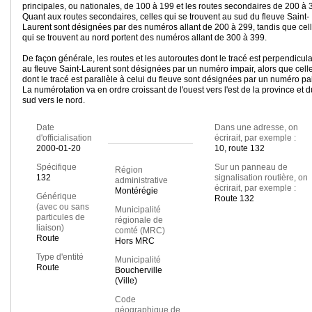
principales, ou nationales, de 100 à 199 et les routes secondaires de 200 à 
Quant aux routes secondaires, celles qui se trouvent au sud du fleuve Saint-
Laurent sont désignées par des numéros allant de 200 à 299, tandis que cel
qui se trouvent au nord portent des numéros allant de 300 à 399.
De façon générale, les routes et les autoroutes dont le tracé est perpendicula
au fleuve Saint-Laurent sont désignées par un numéro impair, alors que cell
dont le tracé est parallèle à celui du fleuve sont désignées par un numéro pai
La numérotation va en ordre croissant de l'ouest vers l'est de la province et d
sud vers le nord.
Date
Dans une adresse, on
d'officialisation
écrirait, par exemple :
2000-01-20
10, route 132
Spécifique
Sur un panneau de
Région
132
signalisation routière, on
administrative
écrirait, par exemple :
Montérégie
Générique
Route 132
(avec ou sans
Municipalité
particules de
régionale de
liaison)
comté (MRC)
Route
Hors MRC
Type d'entité
Municipalité
Route
Boucherville
(Ville)
Code
géographique de