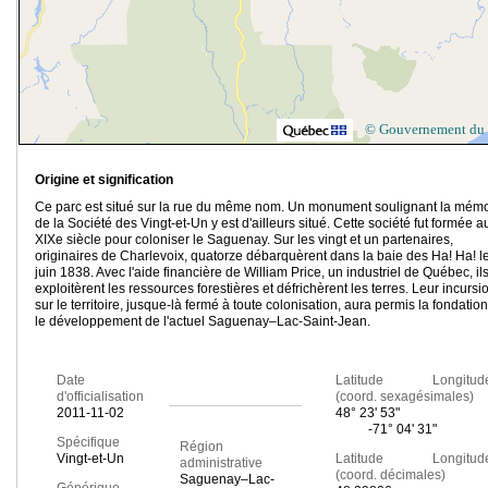
© Gouvernement du
Origine et signification
Ce parc est situé sur la rue du même nom. Un monument soulignant la mémo
de la Société des Vingt-et-Un y est d'ailleurs situé. Cette société fut formée a
XIXe siècle pour coloniser le Saguenay. Sur les vingt et un partenaires,
originaires de Charlevoix, quatorze débarquèrent dans la baie des Ha! Ha! l
juin 1838. Avec l'aide financière de William Price, un industriel de Québec, il
exploitèrent les ressources forestières et défrichèrent les terres. Leur incursi
sur le territoire, jusque-là fermé à toute colonisation, aura permis la fondation
le développement de l'actuel Saguenay–Lac-Saint-Jean.
Date
Latitude Longitud
d'officialisation
(coord. sexagésimales)
2011-11-02
48° 23' 53"
-71° 04' 31"
Spécifique
Région
Vingt-et-Un
Latitude Longitud
administrative
(coord. décimales)
Saguenay–Lac-