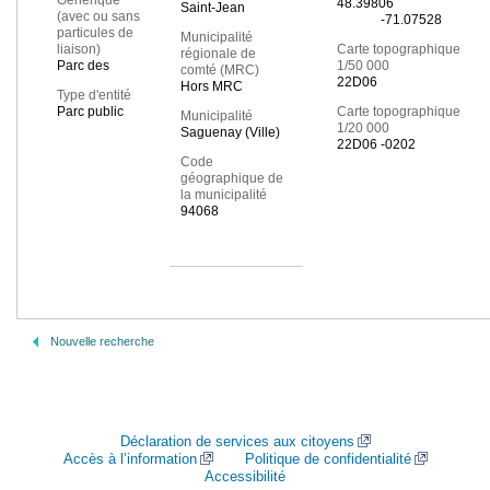
Générique
48.39806
Saint-Jean
(avec ou sans
-71.07528
particules de
Municipalité
liaison)
Carte topographique
régionale de
Parc des
1/50 000
comté (MRC)
22D06
Hors MRC
Type d'entité
Parc public
Carte topographique
Municipalité
1/20 000
Saguenay (Ville)
22D06 -0202
Code
géographique de
la municipalité
94068
Nouvelle recherche
Déclaration de services aux citoyens
Accès à l’information
Politique de confidentialité
Accessibilité