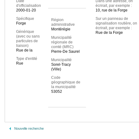
Date
Dans une adresse, on
d'officialisation
écrirait, par exemple :
2000-01-20
10, rue de la Forge
Spécifique
Sur un panneau de
Région
Forge
signalisation routière, on
administrative
écrirait, par exemple :
Montérégie
Générique
Rue de la Forge
(avec ou sans
Municipalité
particules de
régionale de
liaison)
comté (MRC)
Rue de la
Pierre-De Saurel
Type d'entité
Municipalité
Rue
Sorel-Tracy
(Ville)
Code
géographique de
la municipalité
53052
Nouvelle recherche