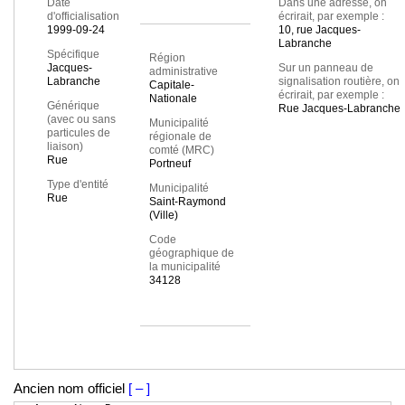
Date
Dans une adresse, on
d'officialisation
écrirait, par exemple :
1999-09-24
10, rue Jacques-
Labranche
Spécifique
Région
Jacques-
Sur un panneau de
administrative
Labranche
signalisation routière, on
Capitale-
écrirait, par exemple :
Nationale
Générique
Rue Jacques-Labranche
(avec ou sans
Municipalité
particules de
régionale de
liaison)
comté (MRC)
Rue
Portneuf
Type d'entité
Municipalité
Rue
Saint-Raymond
(Ville)
Code
géographique de
la municipalité
34128
Ancien nom officiel
[ – ]