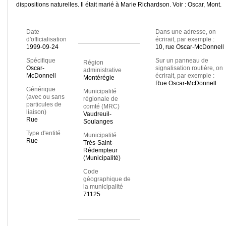
dispositions naturelles. Il était marié à Marie Richardson. Voir : Oscar, Mont.
Date
Dans une adresse, on
d'officialisation
écrirait, par exemple :
1999-09-24
10, rue Oscar-McDonnell
Spécifique
Sur un panneau de
Région
Oscar-
signalisation routière, on
administrative
McDonnell
écrirait, par exemple :
Montérégie
Rue Oscar-McDonnell
Générique
Municipalité
(avec ou sans
régionale de
particules de
comté (MRC)
liaison)
Vaudreuil-
Rue
Soulanges
Type d'entité
Municipalité
Rue
Très-Saint-
Rédempteur
(Municipalité)
Code
géographique de
la municipalité
71125