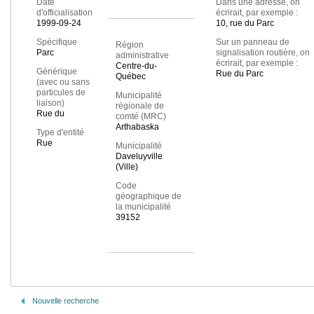
Date
Dans une adresse, on
d'officialisation
écrirait, par exemple :
1999-09-24
10, rue du Parc
Spécifique
Sur un panneau de
Région
Parc
signalisation routière, on
administrative
écrirait, par exemple :
Centre-du-
Générique
Rue du Parc
Québec
(avec ou sans
particules de
Municipalité
liaison)
régionale de
Rue du
comté (MRC)
Arthabaska
Type d'entité
Rue
Municipalité
Daveluyville
(Ville)
Code
géographique de
la municipalité
39152
Nouvelle recherche