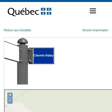
Passer
au
contenu
Retour aux résultats
Version imprimable
Chemin Haley
+
−