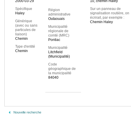
2000-03-29
10, chemin Haley
Spécifique
Sur un panneau de
Région
Haley
signalisation routière, on
administrative
écrirait, par exemple :
Outaouais
Générique
Chemin Haley
(avec ou sans
Municipalité
particules de
régionale de
liaison)
comté (MRC)
Chemin
Pontiac
Type d'entité
Municipalité
Chemin
Litchfield
(Municipalité)
Code
géographique de
la municipalité
84040
Nouvelle recherche