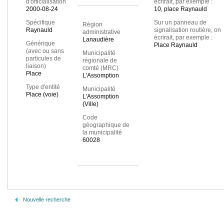
d'officialisation
écrirait, par exemple :
2000-08-24
10, place Raynauld
Spécifique
Sur un panneau de
Région
Raynauld
signalisation routière, on
administrative
écrirait, par exemple :
Lanaudière
Générique
Place Raynauld
(avec ou sans
Municipalité
particules de
régionale de
liaison)
comté (MRC)
Place
L'Assomption
Type d'entité
Municipalité
Place (voie)
L'Assomption
(Ville)
Code
géographique de
la municipalité
60028
Nouvelle recherche