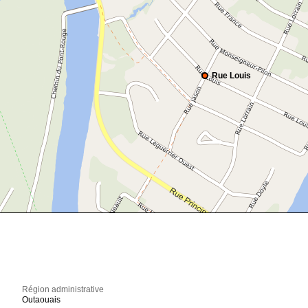
Rue Louis
Région administrative
Outaouais