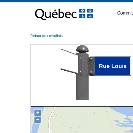
Passer
au
Commis
contenu
Retour aux résultats
Rue Louis
+
−