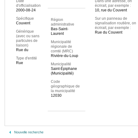
Date
Dans une adresse, on
d'officialisation
écrirait, par exemple :
2000-08-24
10, rue du Couvent
Spécifique
Sur un panneau de
Région
Couvent
signalisation routière, on
administrative
écrirait, par exemple :
Bas-Saint-
Générique
Rue du Couvent
Laurent
(avec ou sans
particules de
Municipalité
liaison)
régionale de
Rue du
comté (MRC)
Rivière-du-Loup
Type d'entité
Rue
Municipalité
Saint-Épiphane
(Municipalité)
Code
géographique de
la municipalité
12030
Nouvelle recherche