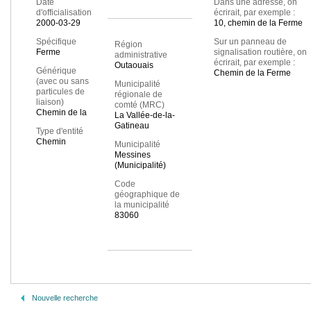
Date
Dans une adresse, on
d'officialisation
écrirait, par exemple :
2000-03-29
10, chemin de la Ferme
Spécifique
Sur un panneau de
Région
Ferme
signalisation routière, on
administrative
écrirait, par exemple :
Outaouais
Générique
Chemin de la Ferme
(avec ou sans
Municipalité
particules de
régionale de
liaison)
comté (MRC)
Chemin de la
La Vallée-de-la-
Gatineau
Type d'entité
Chemin
Municipalité
Messines
(Municipalité)
Code
géographique de
la municipalité
83060
Nouvelle recherche