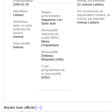
d'officialisation
écrirait, par exemple :
2000-01-20
10, avenue Leblanc
Spécifique
Sur un panneau de
Région
Leblanc
signalisation routière, on
administrative
écrirait, par exemple :
Saguenay–Lac-
Générique
Avenue Leblanc
Saint-Jean
(avec ou sans
particules de
Municipalité
liaison)
régionale de
Avenue
comté (MRC)
Maria-
Type d'entité
Chapdelaine
Avenue
Municipalité
Dolbeau-
Mistassini (Ville)
Code
géographique de
la municipalité
92022
Ancien nom officiel
[ – ]