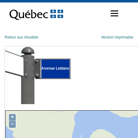
Passer
au
contenu
Retour aux résultats
Version imprimable
Avenue Leblanc
+
−