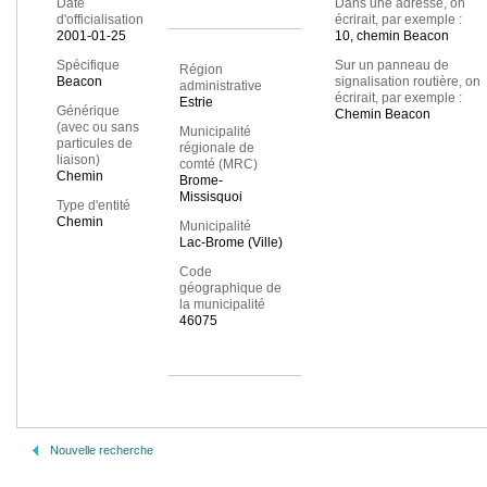
Date
Dans une adresse, on
d'officialisation
écrirait, par exemple :
2001-01-25
10, chemin Beacon
Spécifique
Sur un panneau de
Région
Beacon
signalisation routière, on
administrative
écrirait, par exemple :
Estrie
Générique
Chemin Beacon
(avec ou sans
Municipalité
particules de
régionale de
liaison)
comté (MRC)
Chemin
Brome-
Missisquoi
Type d'entité
Chemin
Municipalité
Lac-Brome (Ville)
Code
géographique de
la municipalité
46075
Nouvelle recherche