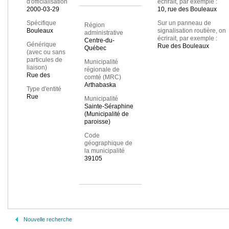
d'officialisation
écrirait, par exemple :
2000-03-29
10, rue des Bouleaux
Spécifique
Sur un panneau de
Région
Bouleaux
signalisation routière, on
administrative
écrirait, par exemple :
Centre-du-
Générique
Rue des Bouleaux
Québec
(avec ou sans
particules de
Municipalité
liaison)
régionale de
Rue des
comté (MRC)
Arthabaska
Type d'entité
Rue
Municipalité
Sainte-Séraphine
(Municipalité de
paroisse)
Code
géographique de
la municipalité
39105
Nouvelle recherche