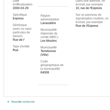
Date
Dans une adresse, on
d'officialisation
écrirait, par exemple :
2000-03-29
10, rue de l'Express
Spécifique
Sur un panneau de
Région
Express
signalisation routière, on
administrative
écrirait, par exemple :
Lanaudière
Générique
Rue de l'Express
(avec ou sans
Municipalité
particules de
régionale de
liaison)
comté (MRC)
Rue de l'
Les Moulins
Type d'entité
Municipalité
Rue
Terrebonne
(Ville)
Code
géographique de
la municipalité
64008
Nouvelle recherche