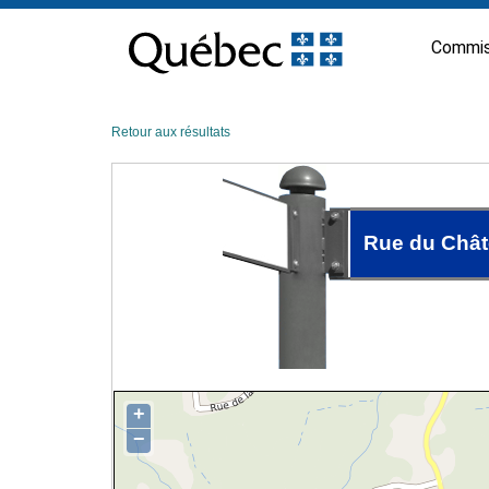
Passer
au
Commis
contenu
Retour aux résultats
Rue du Chât
+
−