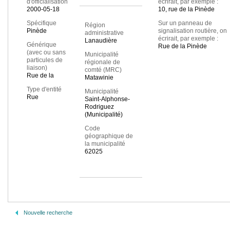
d'officialisation
écrirait, par exemple :
2000-05-18
10, rue de la Pinède
Spécifique
Sur un panneau de
Région
Pinède
signalisation routière, on
administrative
écrirait, par exemple :
Lanaudière
Générique
Rue de la Pinède
(avec ou sans
Municipalité
particules de
régionale de
liaison)
comté (MRC)
Rue de la
Matawinie
Type d'entité
Municipalité
Rue
Saint-Alphonse-
Rodriguez
(Municipalité)
Code
géographique de
la municipalité
62025
Nouvelle recherche