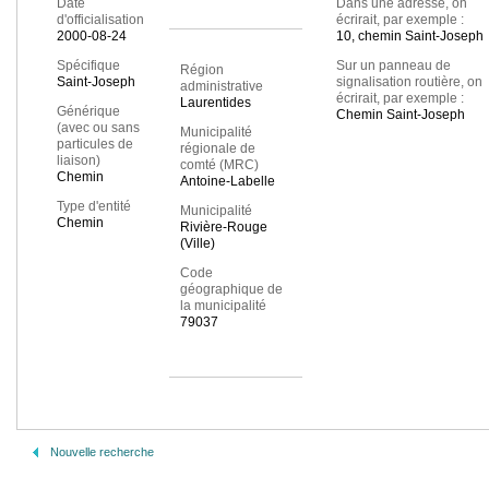
Date
Dans une adresse, on
d'officialisation
écrirait, par exemple :
2000-08-24
10, chemin Saint-Joseph
Spécifique
Sur un panneau de
Région
Saint-Joseph
signalisation routière, on
administrative
écrirait, par exemple :
Laurentides
Générique
Chemin Saint-Joseph
(avec ou sans
Municipalité
particules de
régionale de
liaison)
comté (MRC)
Chemin
Antoine-Labelle
Type d'entité
Municipalité
Chemin
Rivière-Rouge
(Ville)
Code
géographique de
la municipalité
79037
Nouvelle recherche