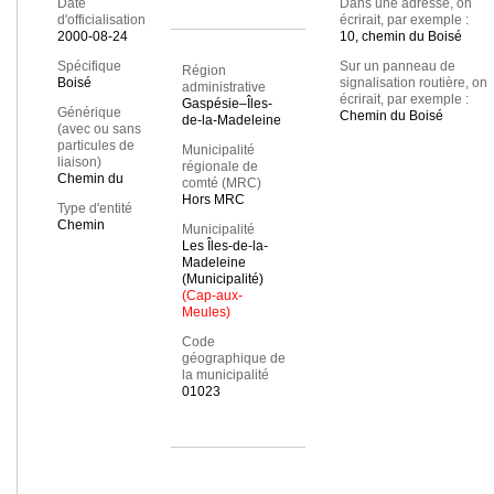
Date
Dans une adresse, on
d'officialisation
écrirait, par exemple :
2000-08-24
10, chemin du Boisé
Spécifique
Sur un panneau de
Région
Boisé
signalisation routière, on
administrative
écrirait, par exemple :
Gaspésie–Îles-
Générique
Chemin du Boisé
de-la-Madeleine
(avec ou sans
particules de
Municipalité
liaison)
régionale de
Chemin du
comté (MRC)
Hors MRC
Type d'entité
Chemin
Municipalité
Les Îles-de-la-
Madeleine
(Municipalité)
(Cap-aux-
Meules)
Code
géographique de
la municipalité
01023