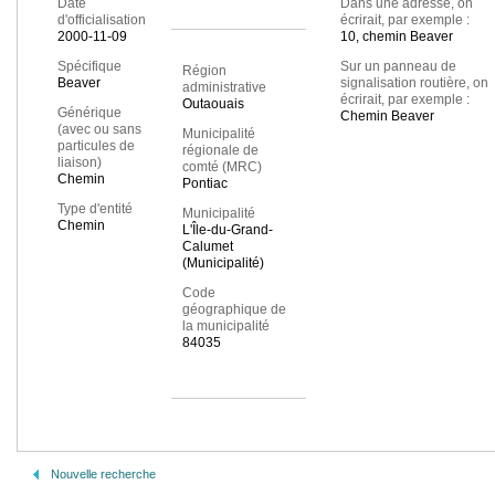
Date
Dans une adresse, on
d'officialisation
écrirait, par exemple :
2000-11-09
10, chemin Beaver
Spécifique
Sur un panneau de
Région
Beaver
signalisation routière, on
administrative
écrirait, par exemple :
Outaouais
Générique
Chemin Beaver
(avec ou sans
Municipalité
particules de
régionale de
liaison)
comté (MRC)
Chemin
Pontiac
Type d'entité
Municipalité
Chemin
L'Île-du-Grand-
Calumet
(Municipalité)
Code
géographique de
la municipalité
84035
Nouvelle recherche