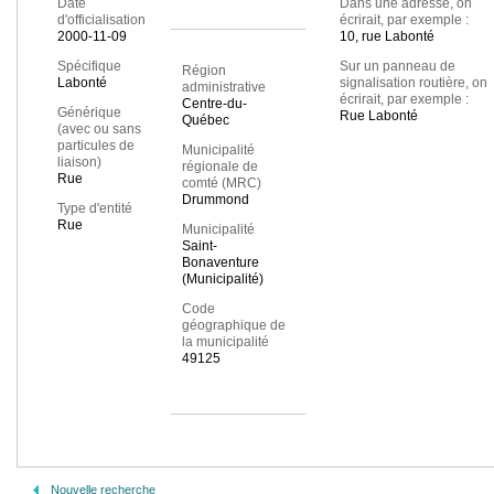
Date
Dans une adresse, on
d'officialisation
écrirait, par exemple :
2000-11-09
10, rue Labonté
Spécifique
Sur un panneau de
Région
Labonté
signalisation routière, on
administrative
écrirait, par exemple :
Centre-du-
Générique
Rue Labonté
Québec
(avec ou sans
particules de
Municipalité
liaison)
régionale de
Rue
comté (MRC)
Drummond
Type d'entité
Rue
Municipalité
Saint-
Bonaventure
(Municipalité)
Code
géographique de
la municipalité
49125
Nouvelle recherche