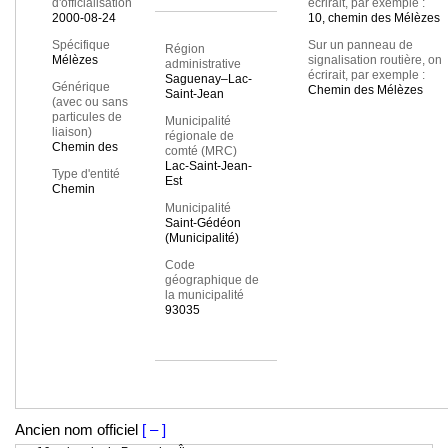
d'officialisation
écrirait, par exemple :
2000-08-24
10, chemin des Mélèzes
Spécifique
Sur un panneau de
Région
Mélèzes
signalisation routière, on
administrative
écrirait, par exemple :
Saguenay–Lac-
Générique
Chemin des Mélèzes
Saint-Jean
(avec ou sans
particules de
Municipalité
liaison)
régionale de
Chemin des
comté (MRC)
Lac-Saint-Jean-
Type d'entité
Est
Chemin
Municipalité
Saint-Gédéon
(Municipalité)
Code
géographique de
la municipalité
93035
Ancien nom officiel
[ – ]