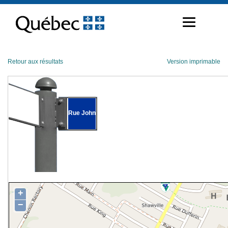
Passer
au
contenu
Retour aux résultats
Version imprimable
Rue John
+
−