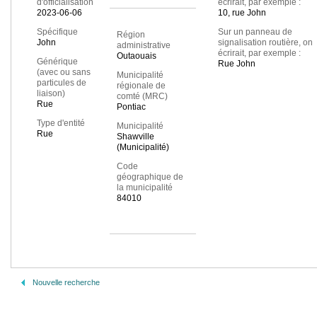
d'officialisation
écrirait, par exemple :
2023-06-06
10, rue John
Spécifique
Sur un panneau de
Région
John
signalisation routière, on
administrative
écrirait, par exemple :
Outaouais
Générique
Rue John
(avec ou sans
Municipalité
particules de
régionale de
liaison)
comté (MRC)
Rue
Pontiac
Type d'entité
Municipalité
Rue
Shawville
(Municipalité)
Code
géographique de
la municipalité
84010
Nouvelle recherche