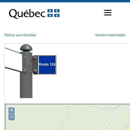
Passer
au
contenu
Retour aux résultats
Version imprimable
Route 116
+
−