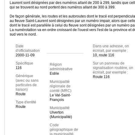
Laurent sont désignées par des numéros allant de 200 à 299, tandis que cel
qui se trouvent au nord portent des numéros allant de 300 à 399.
De façon générale, les routes et les autoroutes dont le tracé est perpendicula
au fleuve Saint-Laurent sont désignées par un numéro impair, alors que cell
dont le tracé est parallèle à celui du fleuve sont désignées par un numéro pai
La numérotation va en ordre croissant de l'ouest vers l'est de la province et d
sud vers le nord.
Date
Dans une adresse, on
d'officialisation
écrirait, par exemple :
2000-11-09
10, route 116
Spécifique
Sur un panneau de
Région
116
signalisation routière, on
administrative
écrirait, par exemple :
Estrie
Générique
Route 116
(avec ou sans
Municipalité
particules de
régionale de
liaison)
comté (MRC)
Route
Le Val-Saint-
François
Type d'entité
Route
Municipalité
Ulverton
(Municipalité)
Code
géographique de
la municipalité