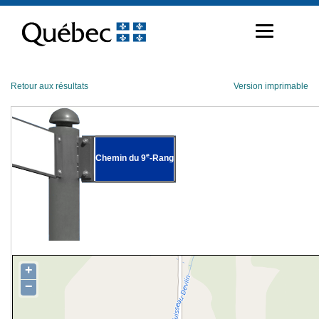
Passer
au
contenu
Retour aux résultats
Version imprimable
e
Chemin du 9
-Rang
+
−