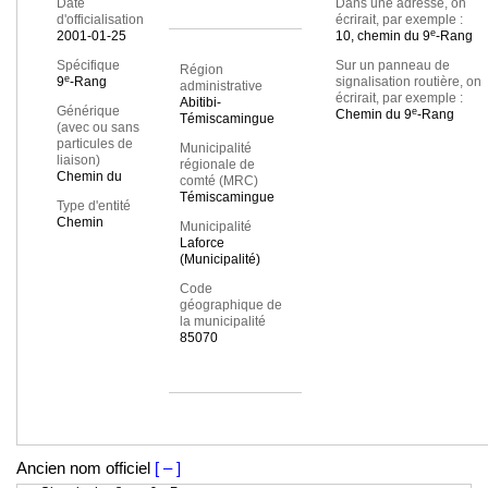
Date
Dans une adresse, on
d'officialisation
écrirait, par exemple :
e
2001-01-25
10, chemin du 9
-Rang
Spécifique
Sur un panneau de
Région
e
9
-Rang
signalisation routière, on
administrative
écrirait, par exemple :
Abitibi-
Générique
e
Chemin du 9
-Rang
Témiscamingue
(avec ou sans
particules de
Municipalité
liaison)
régionale de
Chemin du
comté (MRC)
Témiscamingue
Type d'entité
Chemin
Municipalité
Laforce
(Municipalité)
Code
géographique de
la municipalité
85070
Ancien nom officiel
[ – ]