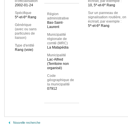
d'officialisation
écrirait, par exemple :
e
e
2002-01-24
10, 5
-et-6
Rang
Spécifique
Sur un panneau de
Région
e
e
5
-et-6
Rang
signalisation routière, on
administrative
écrirait, par exemple :
Bas-Saint-
Générique
e
e
5
-et-6
Rang
Laurent
(avec ou sans
particules de
Municipalité
liaison)
régionale de
comté (MRC)
Type d'entité
La Matapédia
Rang (voie)
Municipalité
Lac-Alfred
(Territoire non
organisé)
Code
géographique de
la municipalité
07912
Nouvelle recherche