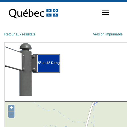
Passer
au
contenu
Retour aux résultats
Version imprimable
e
e
5
-et-6
Rang
+
−