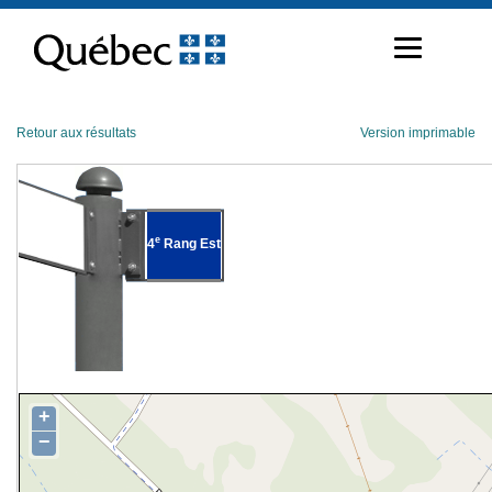
Passer
au
contenu
Retour aux résultats
Version imprimable
e
4
Rang Est
+
−