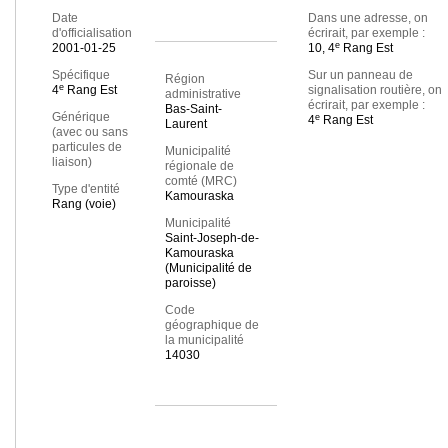
Date
Dans une adresse, on
d'officialisation
écrirait, par exemple :
e
2001-01-25
10, 4
Rang Est
Spécifique
Sur un panneau de
Région
e
4
Rang Est
signalisation routière, on
administrative
écrirait, par exemple :
Bas-Saint-
Générique
e
4
Rang Est
Laurent
(avec ou sans
particules de
Municipalité
liaison)
régionale de
comté (MRC)
Type d'entité
Kamouraska
Rang (voie)
Municipalité
Saint-Joseph-de-
Kamouraska
(Municipalité de
paroisse)
Code
géographique de
la municipalité
14030