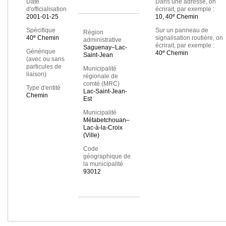
Date
Dans une adresse, on
d'officialisation
écrirait, par exemple :
e
2001-01-25
10, 40
Chemin
Spécifique
Sur un panneau de
Région
e
40
Chemin
signalisation routière, on
administrative
écrirait, par exemple :
Saguenay–Lac-
Générique
e
40
Chemin
Saint-Jean
(avec ou sans
particules de
Municipalité
liaison)
régionale de
comté (MRC)
Type d'entité
Lac-Saint-Jean-
Chemin
Est
Municipalité
Métabetchouan–
Lac-à-la-Croix
(Ville)
Code
géographique de
la municipalité
93012