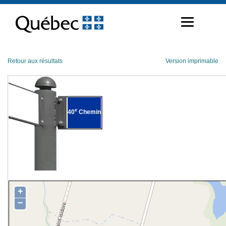
Passer
au
contenu
Retour aux résultats
Version imprimable
e
40
Chemin
+
−