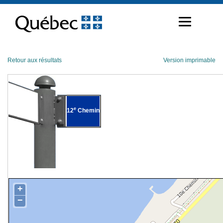
Passer
au
contenu
Retour aux résultats
Version imprimable
e
12
Chemin
+
−