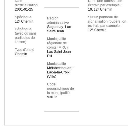
Date
Dans une adresse, on
d'officialisation
écrirait, par exemple :
e
2001-01-25
10, 12
Chemin
Spécifique
Sur un panneau de
Région
e
12
Chemin
signalisation routière, on
administrative
écrirait, par exemple :
Saguenay–Lac-
Générique
e
12
Chemin
Saint-Jean
(avec ou sans
particules de
Municipalité
liaison)
régionale de
comté (MRC)
Type d'entité
Lac-Saint-Jean-
Chemin
Est
Municipalité
Métabetchouan–
Lac-à-la-Croix
(Ville)
Code
géographique de
la municipalité
93012