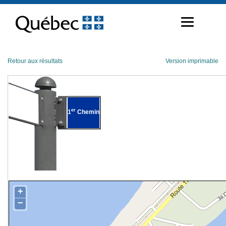
Passer
au
contenu
Retour aux résultats
Version imprimable
er
1
Chemin
+
−