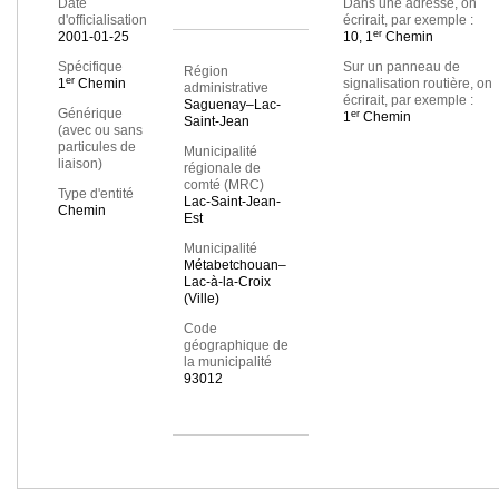
Date
Dans une adresse, on
d'officialisation
écrirait, par exemple :
er
2001-01-25
10, 1
Chemin
Spécifique
Sur un panneau de
Région
er
1
Chemin
signalisation routière, on
administrative
écrirait, par exemple :
Saguenay–Lac-
Générique
er
1
Chemin
Saint-Jean
(avec ou sans
particules de
Municipalité
liaison)
régionale de
comté (MRC)
Type d'entité
Lac-Saint-Jean-
Chemin
Est
Municipalité
Métabetchouan–
Lac-à-la-Croix
(Ville)
Code
géographique de
la municipalité
93012