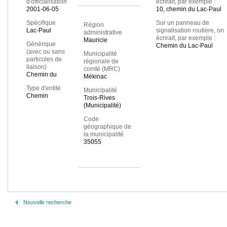
d'officialisation
écrirait, par exemple :
2001-06-05
10, chemin du Lac-Paul
Spécifique
Sur un panneau de
Région
Lac-Paul
signalisation routière, on
administrative
écrirait, par exemple :
Mauricie
Générique
Chemin du Lac-Paul
(avec ou sans
Municipalité
particules de
régionale de
liaison)
comté (MRC)
Chemin du
Mékinac
Type d'entité
Municipalité
Chemin
Trois-Rives
(Municipalité)
Code
géographique de
la municipalité
35055
Nouvelle recherche