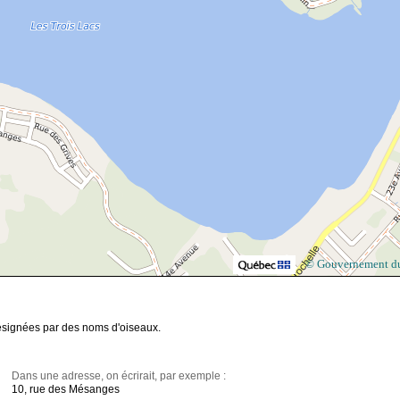
© Gouvernement d
désignées par des noms d'oiseaux.
Dans une adresse, on écrirait, par exemple :
10, rue des Mésanges