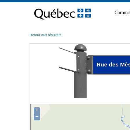
Passer
au
Commis
contenu
Retour aux résultats
Rue des Mé
+
−