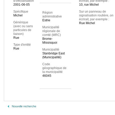
d'officialisation
écrirait, par exemple :
2001-06-05
10, rue Michel
Spécifique
Sur un panneau de
Région
Michel
signalisation routière, on
administrative
écrirait, par exemple :
Estrie
Générique
Rue Michel
(avec ou sans
Municipalité
particules de
régionale de
liaison)
comté (MRC)
Rue
Brome-
Missisquoi
Type d'entité
Rue
Municipalité
Stanbridge East
(Municipalité)
Code
géographique de
la municipalité
46045
Nouvelle recherche