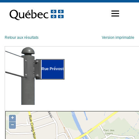
Passer
au
contenu
Retour aux résultats
Version imprimable
Rue Prévost
+
−