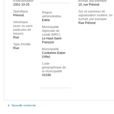
d'officialisation
écrirait, par exemple :
2001-10-25
10, rue Prévost
Spécifique
Sur un panneau de
Région
Prévost
signalisation routière, on
administrative
écrirait, par exemple :
Estrie
Générique
Rue Prévost
(avec ou sans
Municipalité
particules de
régionale de
liaison)
comté (MRC)
Rue
Le Haut-Saint-
François
Type d'entité
Rue
Municipalité
Cookshire-Eaton
(Ville)
Code
géographique de
la municipalité
41038
Nouvelle recherche