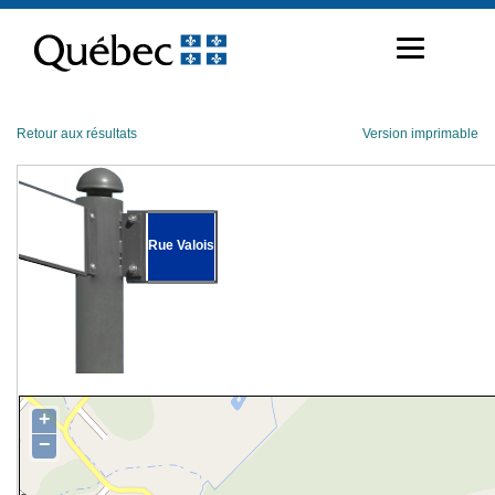
Passer
au
contenu
Retour aux résultats
Version imprimable
Rue Valois
+
−