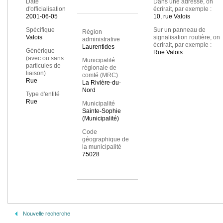
Date
Dans une adresse, on
d'officialisation
écrirait, par exemple :
2001-06-05
10, rue Valois
Spécifique
Sur un panneau de
Région
Valois
signalisation routière, on
administrative
écrirait, par exemple :
Laurentides
Générique
Rue Valois
(avec ou sans
Municipalité
particules de
régionale de
liaison)
comté (MRC)
Rue
La Rivière-du-
Nord
Type d'entité
Rue
Municipalité
Sainte-Sophie
(Municipalité)
Code
géographique de
la municipalité
75028
Nouvelle recherche