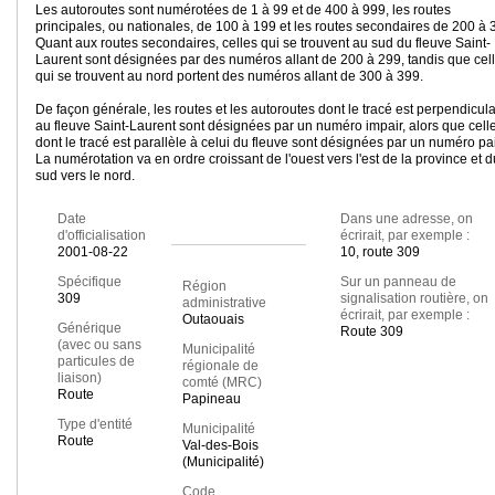
Les autoroutes sont numérotées de 1 à 99 et de 400 à 999, les routes
principales, ou nationales, de 100 à 199 et les routes secondaires de 200 à 
Quant aux routes secondaires, celles qui se trouvent au sud du fleuve Saint-
Laurent sont désignées par des numéros allant de 200 à 299, tandis que cel
qui se trouvent au nord portent des numéros allant de 300 à 399.
De façon générale, les routes et les autoroutes dont le tracé est perpendicula
au fleuve Saint-Laurent sont désignées par un numéro impair, alors que cell
dont le tracé est parallèle à celui du fleuve sont désignées par un numéro pai
La numérotation va en ordre croissant de l'ouest vers l'est de la province et d
sud vers le nord.
Date
Dans une adresse, on
d'officialisation
écrirait, par exemple :
2001-08-22
10, route 309
Spécifique
Sur un panneau de
Région
309
signalisation routière, on
administrative
écrirait, par exemple :
Outaouais
Générique
Route 309
(avec ou sans
Municipalité
particules de
régionale de
liaison)
comté (MRC)
Route
Papineau
Type d'entité
Municipalité
Route
Val-des-Bois
(Municipalité)
Code