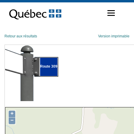
Passer
au
contenu
Retour aux résultats
Version imprimable
Route 309
+
−