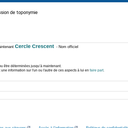
sion de toponymie
Cercle Crescent
maintenant
- Nom officiel
t pu être déterminées jusqu’à maintenant.
ne information sur l'un ou l'autre de ces aspects à lui en
faire part
.
ces aux citoyens
Accès à l’information
Politique de confidentialit