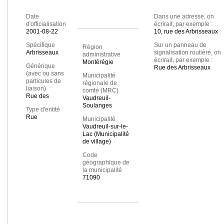
Date
Dans une adresse, on
d'officialisation
écrirait, par exemple :
2001-08-22
10, rue des Arbrisseaux
Spécifique
Sur un panneau de
Région
Arbrisseaux
signalisation routière, on
administrative
écrirait, par exemple :
Montérégie
Générique
Rue des Arbrisseaux
(avec ou sans
Municipalité
particules de
régionale de
liaison)
comté (MRC)
Rue des
Vaudreuil-
Soulanges
Type d'entité
Rue
Municipalité
Vaudreuil-sur-le-
Lac (Municipalité
de village)
Code
géographique de
la municipalité
71090