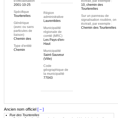
d'officialisation
écrirait, par exemple :
2001-10-25
10, chemin des
Tourterelles
Spécifique
Région
Tourterelles
Sur un panneau de
administrative
signalisation routière, on
Laurentides
Générique
écrirait, par exemple :
(avec ou sans
Chemin des Tourterelles
Municipalité
particules de
régionale de
liaison)
comté (MRC)
Chemin des
Les Pays-d'en-
Haut
Type d'entité
Chemin
Municipalité
Saint-Sauveur
(Ville)
Code
géographique de
la municipalité
77043
Ancien nom officiel
[ – ]
Rue des Tourterelles