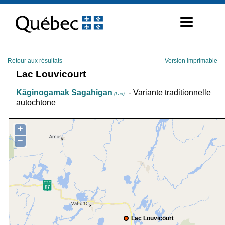
Passer
au
contenu
Retour aux résultats
Version imprimable
Lac Louvicourt
Kâginogamak Sagahigan
- Variante traditionnelle
(Lac)
autochtone
+
−
Lac Louvicourt