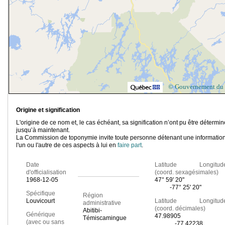
© Gouvernement du
Origine et signification
L'origine de ce nom et, le cas échéant, sa signification n’ont pu être détermi
jusqu’à maintenant.
La Commission de toponymie invite toute personne détenant une information
l'un ou l'autre de ces aspects à lui en
faire part
.
Date
Latitude Longitud
d'officialisation
(coord. sexagésimales)
1968-12-05
47° 59' 20"
-77° 25' 20"
Spécifique
Région
Louvicourt
Latitude Longitud
administrative
(coord. décimales)
Abitibi-
Générique
47.98905
Témiscamingue
(avec ou sans
-77.42238