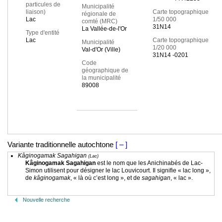
particules de
Municipalité
liaison)
Carte topographique
régionale de
Lac
1/50 000
comté (MRC)
31N14
La Vallée-de-l'Or
Type d'entité
Lac
Carte topographique
Municipalité
1/20 000
Val-d'Or (Ville)
31N14 -0201
Code
géographique de
la municipalité
89008
Variante traditionnelle autochtone
[ – ]
Kâginogamak Sagahigan
(Lac)
Kâginogamak Sagahigan
est le nom que les Anichinabés de Lac-
Simon utilisent pour désigner le lac Louvicourt. Il signifie « lac long »,
de
kâginogamak
, « là où c’est long », et de
sagahigan
, « lac ».
Nouvelle recherche