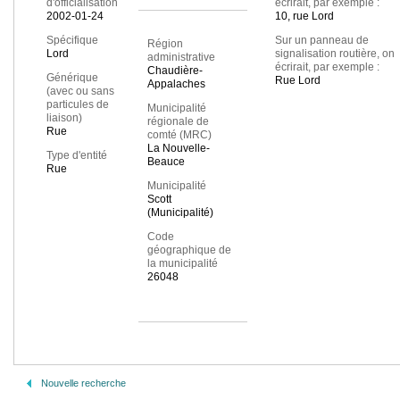
d'officialisation
écrirait, par exemple :
2002-01-24
10, rue Lord
Spécifique
Sur un panneau de
Région
Lord
signalisation routière, on
administrative
écrirait, par exemple :
Chaudière-
Générique
Rue Lord
Appalaches
(avec ou sans
particules de
Municipalité
liaison)
régionale de
Rue
comté (MRC)
La Nouvelle-
Type d'entité
Beauce
Rue
Municipalité
Scott
(Municipalité)
Code
géographique de
la municipalité
26048
Nouvelle recherche