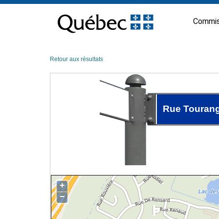
Passer
au
Commis
contenu
Retour aux résultats
Rue Touran
+
−