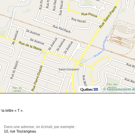
© Gouvernement d
a lettre « T ».
Dans une adresse, on écrirait, par exemple :
10, rue Tourangeau