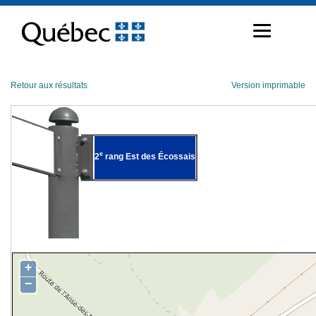
Passer
au
contenu
Retour aux résultats
Version imprimable
e
2
rang Est des Écossais
+
−