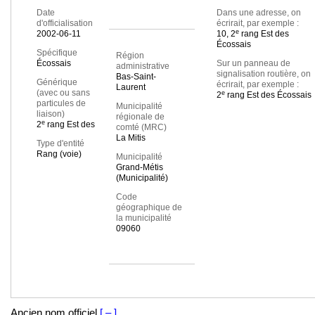
Date
Dans une adresse, on
d'officialisation
écrirait, par exemple :
e
2002-06-11
10, 2
rang Est des
Écossais
Spécifique
Région
Écossais
Sur un panneau de
administrative
signalisation routière, on
Bas-Saint-
Générique
écrirait, par exemple :
Laurent
(avec ou sans
e
2
rang Est des Écossais
particules de
Municipalité
liaison)
régionale de
e
2
rang Est des
comté (MRC)
La Mitis
Type d'entité
Rang (voie)
Municipalité
Grand-Métis
(Municipalité)
Code
géographique de
la municipalité
09060
Ancien nom officiel
[ – ]