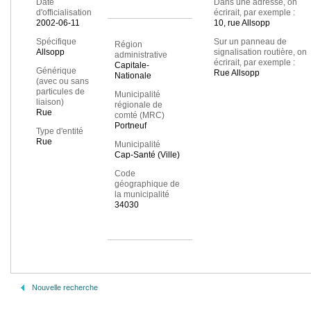
Date
Dans une adresse, on
d'officialisation
écrirait, par exemple :
2002-06-11
10, rue Allsopp
Spécifique
Sur un panneau de
Région
Allsopp
signalisation routière, on
administrative
écrirait, par exemple :
Capitale-
Générique
Rue Allsopp
Nationale
(avec ou sans
particules de
Municipalité
liaison)
régionale de
Rue
comté (MRC)
Portneuf
Type d'entité
Rue
Municipalité
Cap-Santé (Ville)
Code
géographique de
la municipalité
34030
Nouvelle recherche