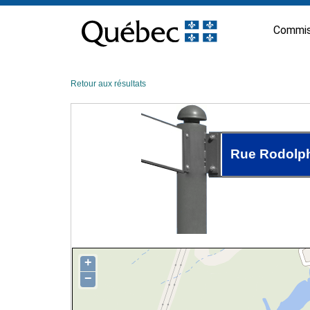
Passer
au
Commis
contenu
Retour aux résultats
Rue Rodolp
+
−