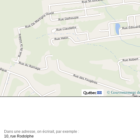
© Gouvernement d
Dans une adresse, on écrirait, par exemple :
10, rue Rodolphe