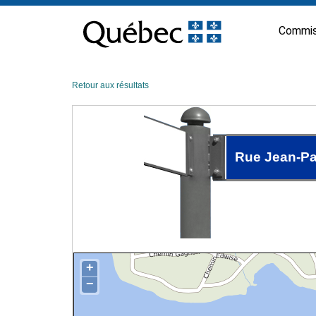
Passer
au
Commis
contenu
Retour aux résultats
Rue Jean-Pa
+
−