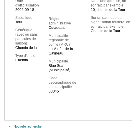
Date
Dans une adresse, on
d'officialisation
écrirait, par exemple :
2002-09-18
10, chemin de la Tour
Spécifique
Sur un panneau de
Région
Tour
signalisation routière, on
administrative
écrirait, par exemple :
Outaouais
Générique
Chemin de la Tour
(avec ou sans
Municipalité
particules de
régionale de
liaison)
comté (MRC)
Chemin de la
La Vallée-de-la-
Gatineau
Type d'entité
Chemin
Municipalité
Blue Sea
(Municipalité)
Code
géographique de
la municipalité
83045
Nouvelle recherche